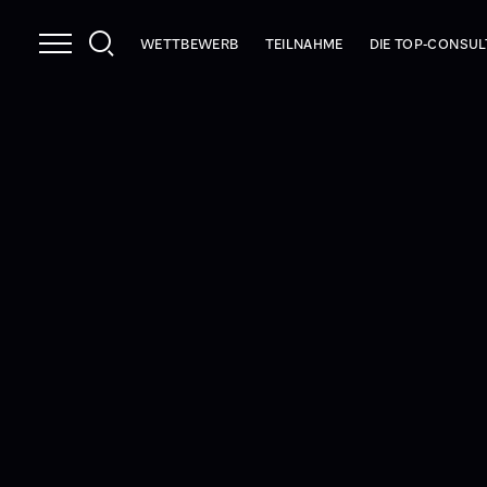
WETTBEWERB
TEILNAHME
DIE TOP-CONSU
NUTZEN
INFOPAKET
2026
LEISTUNGEN
KUNDENBEFRAGUNG
2025
VERTRAUENSBONUS
PRÜFKRITERIEN