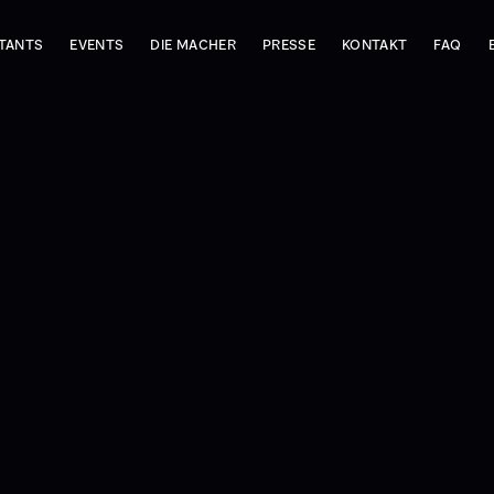
LTANTS
EVENTS
DIE MACHER
PRESSE
KONTAKT
FAQ
PREISVERLEIHUNG
MENTOR
PRESSESCHAU
THINKTANK
LEITUNG
PRESSEMITTEILUNGEN
KALENDER
TEAM
BILDMATERIAL